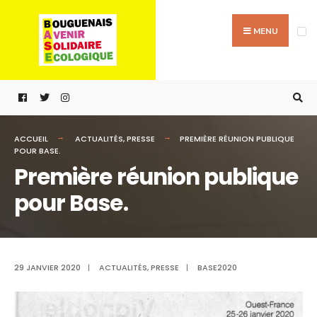
Passer
Search
au
for:
MENU
contenu
ACCUEIL
ACTUALITÉS
,
PRESSE
PREMIÈRE RÉUNION PUBLIQUE
POUR BASE.
Première réunion publique
pour Base.
29 JANVIER 2020
|
ACTUALITÉS
,
PRESSE
|
BASE2020