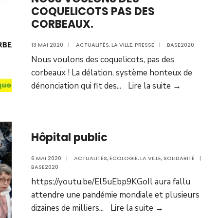
COQUELICOTS PAS DES
CORBEAUX.
13 MAI 2020
|
ACTUALITÉS
,
LA VILLE
,
PRESSE
|
BASE2020
Nous voulons des coquelicots, pas des
corbeaux ! La délation, système honteux de
CHRONI
dénonciation qui fit des
...
Lire la suite →
CONFINE
#3
//
Hôpital public
NOUS
VOULON
6 MAI 2020
|
ACTUALITÉS
,
ÉCOLOGIE
,
LA VILLE
,
SOLIDARITÉ
|
DES
BASE2020
COQUELI
https://youtu.be/El5uEbp9KGoIl aura fallu
PAS
attendre une pandémie mondiale et plusieurs
DES
Hôpital
dizaines de milliers
...
Lire la suite →
CORBEAU