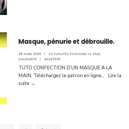
public
Masque, pénurie et débrouille.
28 AVRIL 2020
|
ACTUALITÉS
,
ÉCOLOGIE
,
LA VILLE
,
SOLIDARITÉ
|
BASE2020
TUTO CONFECTION D’UN MASQUE A LA
MAIN. Téléchargez le patron en ligne
...
Lire la
Masque,
suite →
pénurie
et
débrouille.