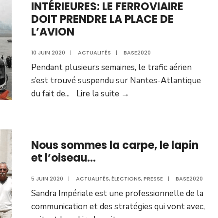
INTÉRIEURES: LE FERROVIAIRE
DOIT PRENDRE LA PLACE DE
L’AVION
10 JUIN 2020
|
ACTUALITÉS
|
BASE2020
Pendant plusieurs semaines, le trafic aérien
s’est trouvé suspendu sur Nantes-Atlantique
LIAISONS
du fait de
...
Lire la suite →
AÉRIENNES
INTÉRIEURES:
LE
Nous sommes la carpe, le lapin
FERROVIAIRE
et l’oiseau…
DOIT
PRENDRE
5 JUIN 2020
|
ACTUALITÉS
,
ÉLECTIONS
,
PRESSE
|
BASE2020
LA
Sandra Impériale est une professionnelle de la
PLACE
communication et des stratégies qui vont avec,
DE