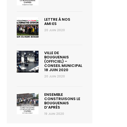
nseil
LETTRE À NOS
nicipal
AMI·ES
8
20 JUIN 2020
in
020
VILLE DE
BOUGUENAIS
(OFFICIEL) –
CONSEIL MUNICIPAL
18 JUIN 2020
20 JUIN 2020
ENSEMBLE
CONSTRUISONS LE
BOUGUENAIS
D’APRÈS
19 JUIN 2020