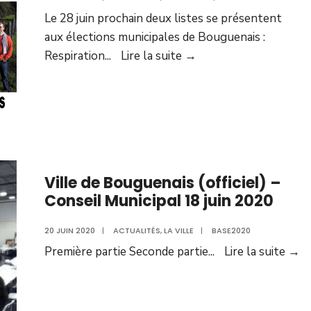
Le 28 juin prochain deux listes se présentent
aux élections municipales de Bouguenais :
Lettre
Respiration
...
Lire la suite →
à
nos
ami·es
Ville de Bouguenais (officiel) –
Conseil Municipal 18 juin 2020
20 JUIN 2020
|
ACTUALITÉS
,
LA VILLE
|
BASE2020
Vi
Première partie Seconde partie
...
Lire la suite →
d
B
(o