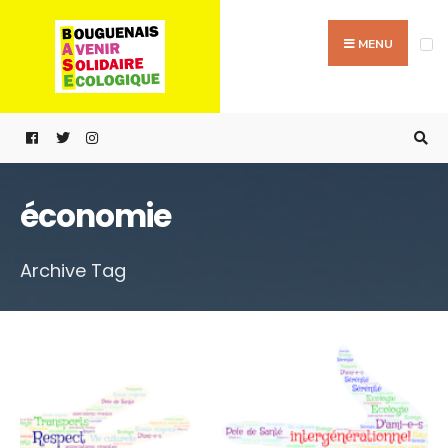
Passer
Search
au
for:
MENU
contenu
économie
Archive Tag