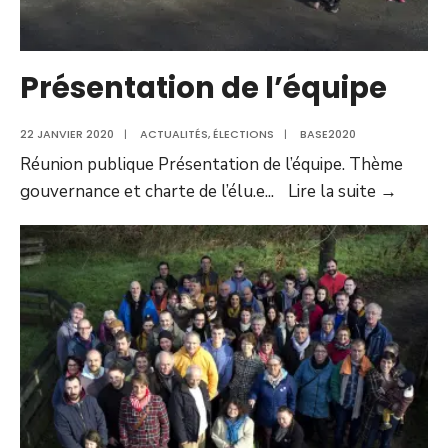
Présentation de l’équipe
22 JANVIER 2020
|
ACTUALITÉS
,
ÉLECTIONS
|
BASE2020
Réunion publique Présentation de l’équipe. Thème
Présen
gouvernance et charte de l’élu.e
...
Lire la suite →
de
l’équip