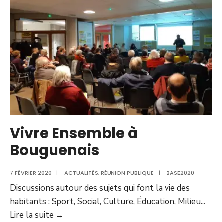
bien
vivre
à
Bouguenais,
j’ai
besoin
de
:
Vivre Ensemble à
Bouguenais
7 FÉVRIER 2020
|
ACTUALITÉS
,
RÉUNION PUBLIQUE
|
BASE2020
Discussions autour des sujets qui font la vie des
habitants : Sport, Social, Culture, Éducation, Milieu
...
Vivre
Lire la suite →