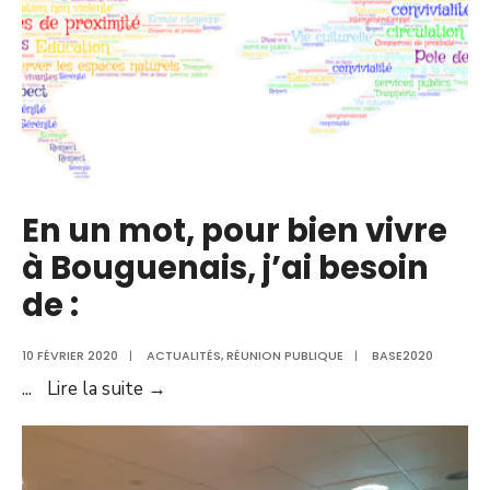
En un mot, pour bien vivre
à Bouguenais, j’ai besoin
de :
10 FÉVRIER 2020
|
ACTUALITÉS
,
RÉUNION PUBLIQUE
|
BASE2020
En
...
Lire la suite →
un
mot,
pour