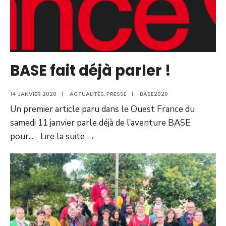
BASE fait déjà parler !
14 JANVIER 2020
|
ACTUALITÉS
,
PRESSE
|
BASE2020
Un premier article paru dans le Ouest France du
samedi 11 janvier parle déjà de l’aventure BASE
BASE
pour
...
Lire la suite →
fait
déjà
parler
!