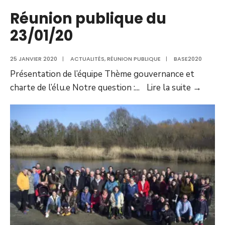
Réunion publique du
23/01/20
25 JANVIER 2020
|
ACTUALITÉS
,
RÉUNION PUBLIQUE
|
BASE2020
Présentation de l’équipe Thème gouvernance et
Réuni
charte de l’élu.e Notre question :
...
Lire la suite →
publi
du
23/01