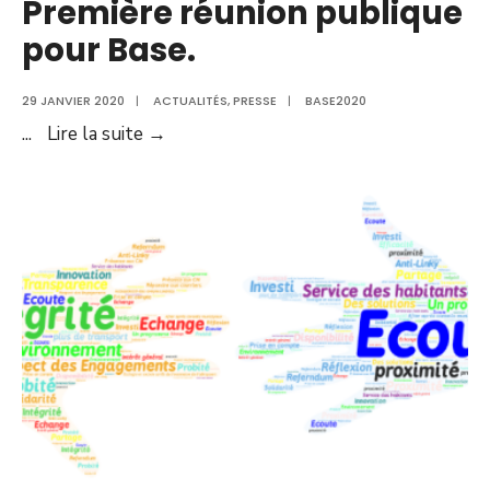
Première réunion publique
pour Base.
29 JANVIER 2020
|
ACTUALITÉS
,
PRESSE
|
BASE2020
Première
...
Lire la suite →
réunion
publique
pour
Base.