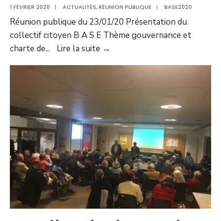
1 FÉVRIER 2020
|
ACTUALITÉS
,
RÉUNION PUBLIQUE
|
BASE2020
Réunion publique du 23/01/20 Présentation du
collectif citoyen B A S E Thème gouvernance et
Présentation
charte de
...
Lire la suite →
de
l’équipe.
Thème
gouvernance
et
charte
de
l’élu.e