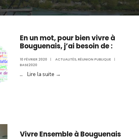
En un mot, pour bien vivre à
Bouguenais, j’ai besoin de :
10 FÉVRIER 2020
|
ACTUALITÉS
,
RÉUNION PUBLIQUE
|
BASE2020
En
...
Lire la suite →
un
mot,
pour
bien
vivre
à
Bouguenais,
Vivre Ensemble à Bouguenais