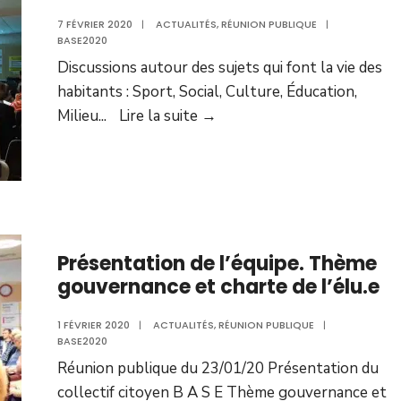
j’ai
7 FÉVRIER 2020
|
ACTUALITÉS
,
RÉUNION PUBLIQUE
|
besoin
BASE2020
de
Discussions autour des sujets qui font la vie des
:
habitants : Sport, Social, Culture, Éducation,
Vivre
Milieu
...
Lire la suite →
Ensemble
à
Bouguenais
Présentation de l’équipe. Thème
gouvernance et charte de l’élu.e
1 FÉVRIER 2020
|
ACTUALITÉS
,
RÉUNION PUBLIQUE
|
BASE2020
Réunion publique du 23/01/20 Présentation du
collectif citoyen B A S E Thème gouvernance et