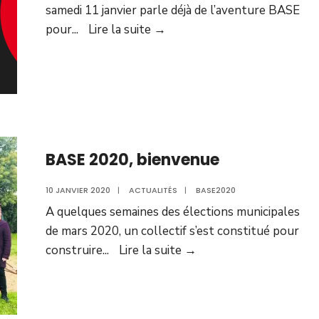
samedi 11 janvier parle déjà de l’aventure BASE
BASE
pour
...
Lire la suite →
fait
déjà
parler
!
BASE 2020, bienvenue
10 JANVIER 2020
|
ACTUALITÉS
|
BASE2020
A quelques semaines des élections municipales
de mars 2020, un collectif s’est constitué pour
BASE
construire
...
Lire la suite →
2020,
bienvenue