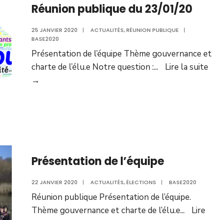
Réunion publique du 23/01/20
25 JANVIER 2020
|
ACTUALITÉS
,
RÉUNION PUBLIQUE
|
BASE2020
Présentation de l’équipe Thème gouvernance et
charte de l’élu.e Notre question :
...
Lire la suite
Réunion
→
publique
du
23/01/20
Présentation de l’équipe
22 JANVIER 2020
|
ACTUALITÉS
,
ÉLECTIONS
|
BASE2020
Réunion publique Présentation de l’équipe.
Thème gouvernance et charte de l’élu.e
...
Lire