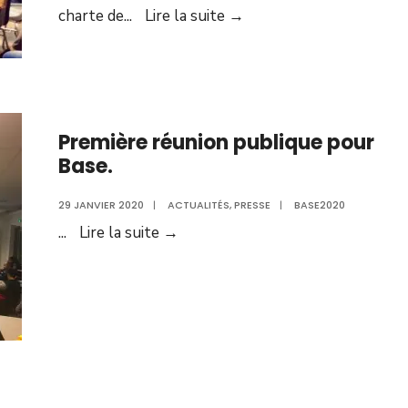
Présentation
charte de
...
Lire la suite →
de
l’équipe.
Thème
gouvernance
et
Première réunion publique pour
Base.
charte
de
29 JANVIER 2020
|
ACTUALITÉS
,
PRESSE
|
BASE2020
l’élu.e
Première
...
Lire la suite →
réunion
publique
pour
Base.