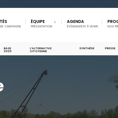
TÉS
ÉQUIPE
AGENDA
PRO
 DE CAMPAGNE
PRÉSENTATION
ÉVÉNEMENTS À VENIR
NOS P
BASE
L’ALTERNATIVE
SYNTHÈSE
PRESSE
2020
CITOYENNE
e