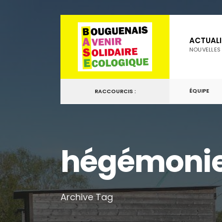
for:
Passer
au
ACTUALI
contenu
NOUVELLES
ÉQUIPE
RACCOURCIS :
hégémoni
Archive Tag