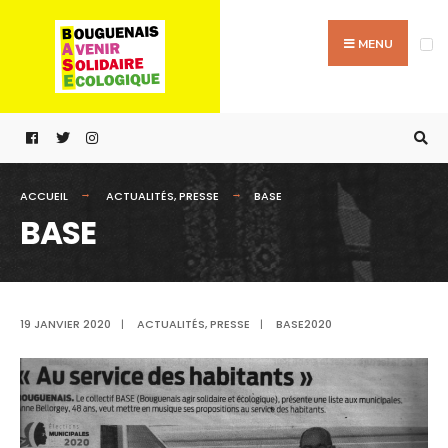
Passer
Search
au
for:
MENU
contenu
ACCUEIL
ACTUALITÉS
,
PRESSE
BASE
BASE
19 JANVIER 2020
|
ACTUALITÉS
,
PRESSE
|
BASE2020