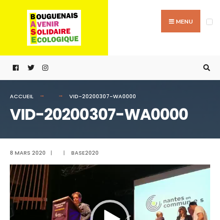
Passer
Search
au
for:
MENU
contenu
ACCUEIL
VID-20200307-WA0000
VID-20200307-WA0000
8 MARS 2020
|
|
BASE2020
Lecteur
vidéo