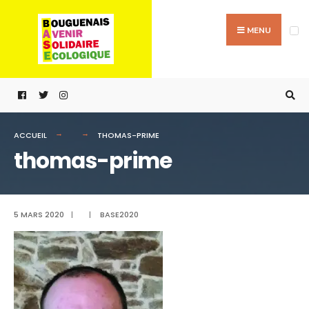
Passer
Search
au
for:
MENU
contenu
ACCUEIL
THOMAS-PRIME
thomas-prime
5 MARS 2020
|
|
BASE2020