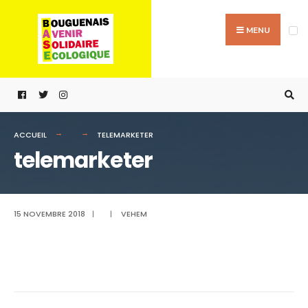
Passer
Search
au
for:
MENU
contenu
ACCUEIL
TELEMARKETER
telemarketer
15 NOVEMBRE 2018
|
|
VEHEM