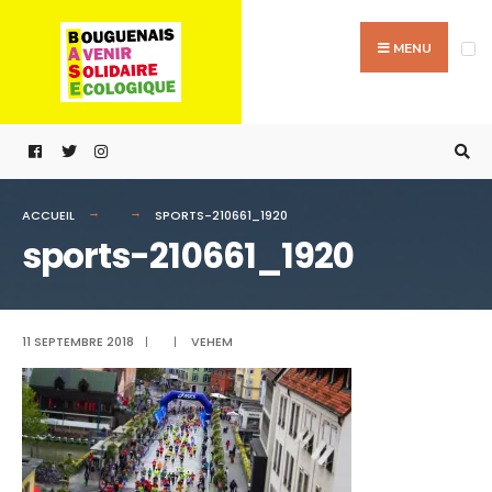
Passer
Search
au
for:
MENU
contenu
ACCUEIL
SPORTS-210661_1920
sports-210661_1920
11 SEPTEMBRE 2018
|
|
VEHEM