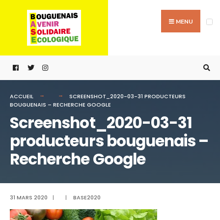
Passer
Search
au
for:
MENU
contenu
ACCUEIL
SCREENSHOT_2020-03-31 PRODUCTEURS
BOUGUENAIS – RECHERCHE GOOGLE
Screenshot_2020-03-31
producteurs bouguenais –
Recherche Google
31 MARS 2020
|
|
BASE2020