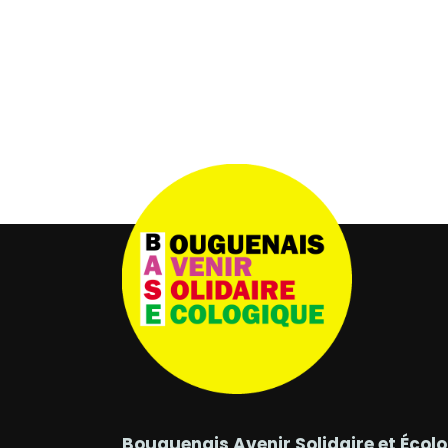
Bouguenais Avenir Solidaire et Écol