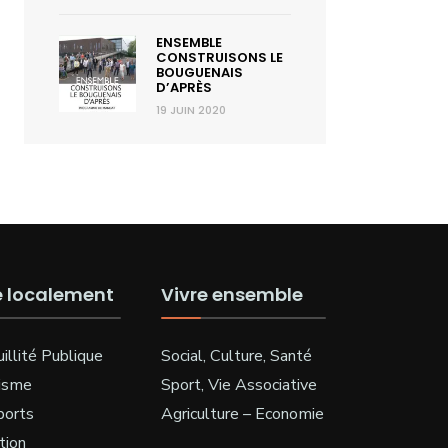
ENSEMBLE
CONSTRUISONS LE
BOUGUENAIS
D’APRÈS
19 JUIN 2020
e localement
Vivre ensemble
illité Publique
Social, Culture, Santé
isme
Sport, Vie Associative
ports
Agriculture – Economie
tion