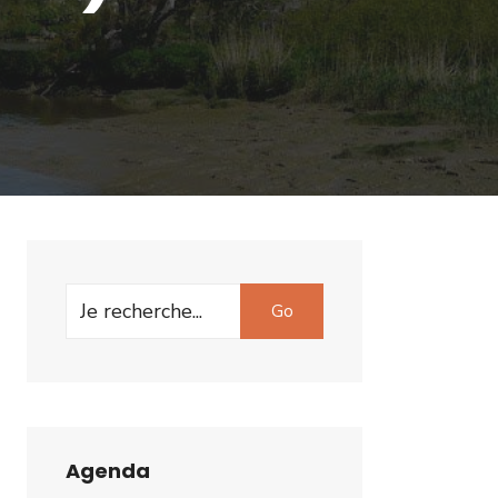
Search
Go
for:
Agenda