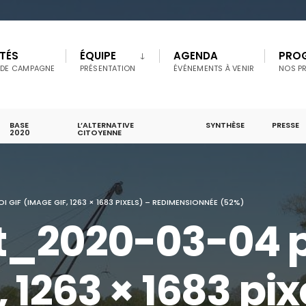
TÉS
ÉQUIPE
AGENDA
PRO
 DE CAMPAGNE
PRÉSENTATION
ÉVÉNEMENTS À VENIR
NOS P
BASE
L’ALTERNATIVE
SYNTHÈSE
PRESSE
2020
CITOYENNE
IF (IMAGE GIF, 1263 × 1683 PIXELS) – REDIMENSIONNÉE (52%)
_2020-03-04 pr
 1263 × 1683 pix