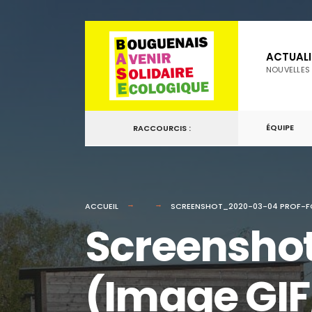
for:
Passer
au
ACTUALI
contenu
NOUVELLES
ÉQUIPE
RACCOURCIS :
ACCUEIL
SCREENSHOT_2020-03-04 PROF-FOI G
Screenshot
(Image GIF,