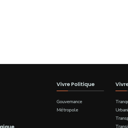
Vivre Politique
Vivr
Gouvernance
Tranqu
Métropole
Urban
Trans
ogique
Transi