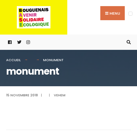
Passer
Search
au
for:
MENU
contenu
ACCUEIL
MONUMENT
monument
15 NOVEMBRE 2018
|
|
VEHEM