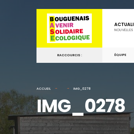
for:
Passer
au
ACTUALI
contenu
NOUVELLES
ÉQUIPE
RACCOURCIS :
ACCUEIL
IMG_0278
IMG_0278