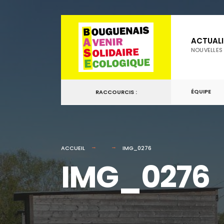
for:
Passer
au
ACTUALI
contenu
NOUVELLES
ÉQUIPE
RACCOURCIS :
ACCUEIL
IMG_0276
IMG_0276