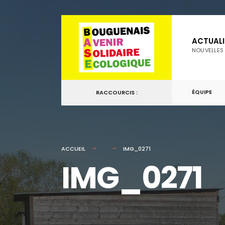
for:
Passer
au
ACTUALI
contenu
NOUVELLES
ÉQUIPE
RACCOURCIS :
ACCUEIL
IMG_0271
IMG_0271