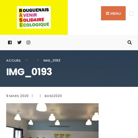
Passer
Search
au
for:
MENU
contenu
ACCUEIL
IMG_0193
IMG_0193
9 MARS 2020
|
|
BASE2020