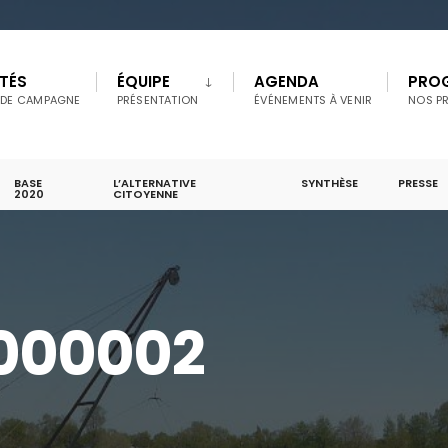
TÉS
ÉQUIPE
AGENDA
PRO
 DE CAMPAGNE
PRÉSENTATION
ÉVÉNEMENTS À VENIR
NOS P
BASE
L’ALTERNATIVE
SYNTHÈSE
PRESSE
2020
CITOYENNE
000002