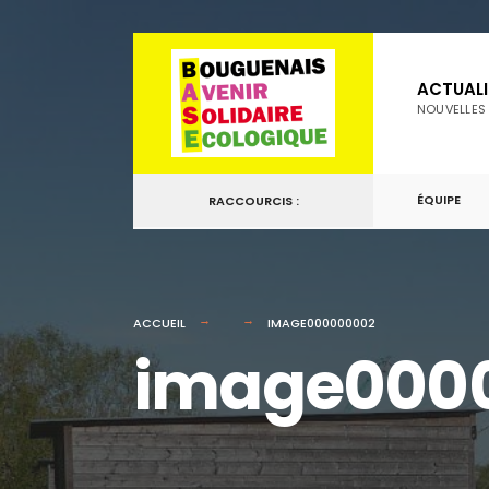
for:
Passer
au
ACTUALI
contenu
NOUVELLES
ÉQUIPE
RACCOURCIS :
ACCUEIL
IMAGE000000002
image000