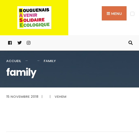
Passer
Search
au
for:
MENU
contenu
ACCUEIL
FAMILY
family
15 NOVEMBRE 2018
|
|
VEHEM