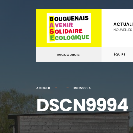
for:
Passer
au
ACTUALI
contenu
NOUVELLES
ÉQUIPE
RACCOURCIS :
ACCUEIL
DSCN9994
DSCN9994