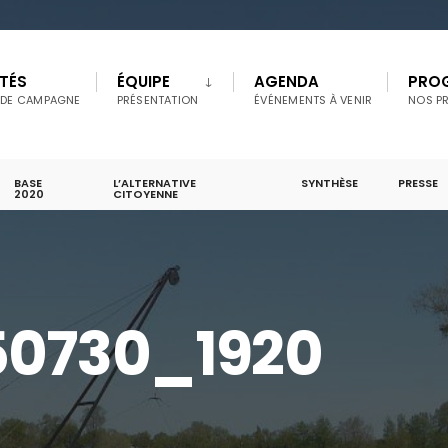
TÉS
ÉQUIPE
AGENDA
PRO
 DE CAMPAGNE
PRÉSENTATION
ÉVÉNEMENTS À VENIR
NOS P
BASE
L’ALTERNATIVE
SYNTHÈSE
PRESSE
2020
CITOYENNE
50730_1920