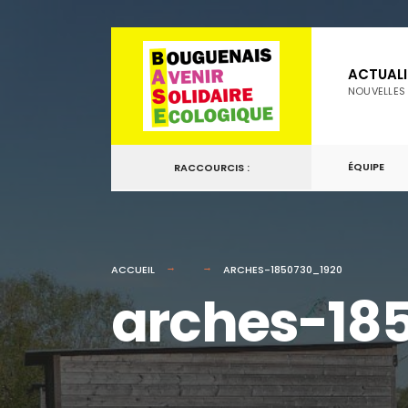
for:
Passer
au
ACTUALI
contenu
NOUVELLES
ÉQUIPE
RACCOURCIS :
ACCUEIL
ARCHES-1850730_1920
arches-18