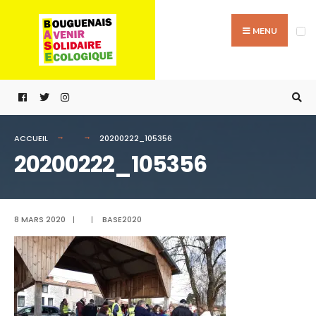
Passer
Search
au
for:
MENU
contenu
ACCUEIL
20200222_105356
20200222_105356
8 MARS 2020
|
|
BASE2020