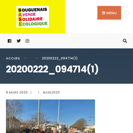
Passer
Search
au
for:
MENU
contenu
ACCUEIL
20200222_094714(1)
20200222_094714(1)
8 MARS 2020
|
|
BASE2020