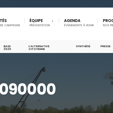
TÉS
ÉQUIPE
AGENDA
PRO
 DE CAMPAGNE
PRÉSENTATION
ÉVÉNEMENTS À VENIR
NOS P
BASE
L’ALTERNATIVE
SYNTHÈSE
PRESSE
2020
CITOYENNE
_090000