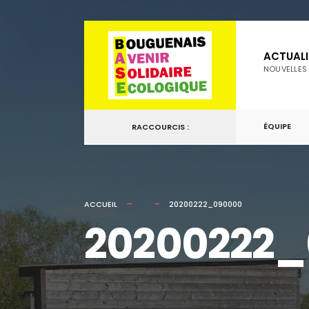
for:
Passer
au
ACTUALI
contenu
NOUVELLES
ÉQUIPE
RACCOURCIS :
ACCUEIL
20200222_090000
20200222