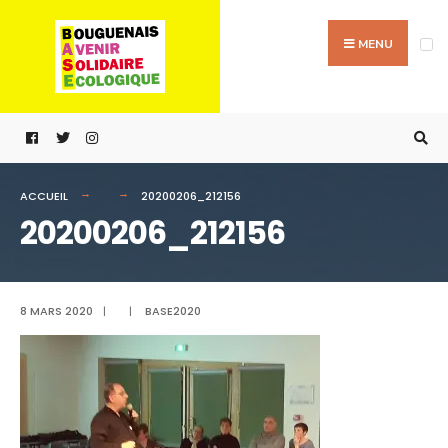
Passer
Search
au
for:
MENU
contenu
ACCUEIL
20200206_212156
20200206_212156
8 MARS 2020
|
|
BASE2020