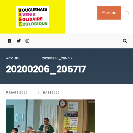
Passer
Search
au
for:
MENU
contenu
ACCUEIL
20200206_205717
20200206_205717
8 MARS 2020
|
|
BASE2020