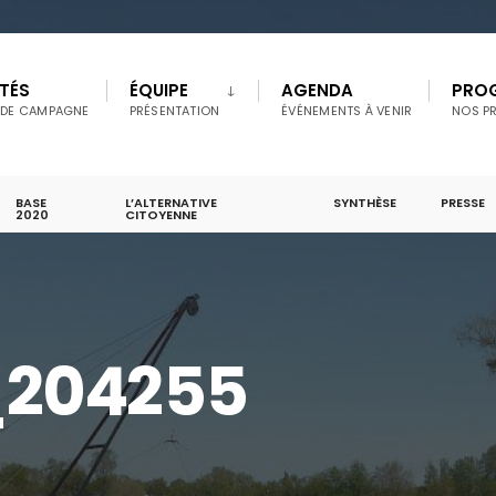
TÉS
ÉQUIPE
AGENDA
PRO
 DE CAMPAGNE
PRÉSENTATION
ÉVÉNEMENTS À VENIR
NOS P
BASE
L’ALTERNATIVE
SYNTHÈSE
PRESSE
2020
CITOYENNE
_204255