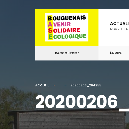
for:
Passer
au
ACTUALI
contenu
NOUVELLES
ÉQUIPE
RACCOURCIS :
ACCUEIL
20200206_204255
20200206