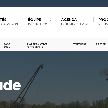
TÉS
ÉQUIPE
AGENDA
PRO
 DE CAMPAGNE
PRÉSENTATION
ÉVÉNEMENTS À VENIR
NOS P
BASE
L’ALTERNATIVE
SYNTHÈSE
PRESSE
2020
CITOYENNE
ude