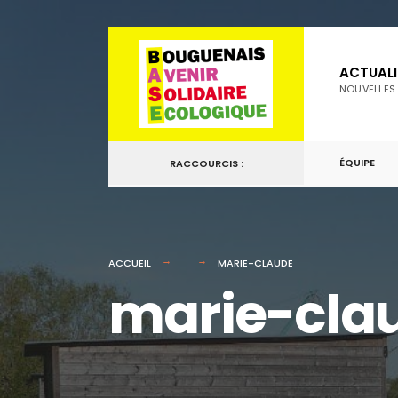
for:
Passer
au
ACTUALI
contenu
NOUVELLES
ÉQUIPE
RACCOURCIS :
ACCUEIL
MARIE-CLAUDE
marie-cla