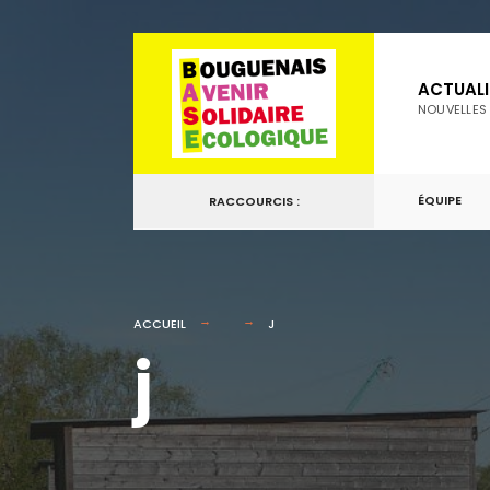
for:
Passer
au
ACTUALI
contenu
NOUVELLES
ÉQUIPE
RACCOURCIS :
ACCUEIL
J
j