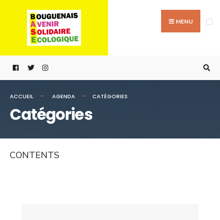
Passer
Search
au
for:
MENU
contenu
ACCUEIL
AGENDA
CATÉGORIES
Catégories
CONTENTS