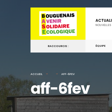
for:
Passer
au
ACTUALI
contenu
NOUVELLES
ÉQUIPE
RACCOURCIS :
ACCUEIL
AFF-6FEV
aff-6fev