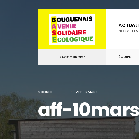
for:
Passer
au
ACTUALI
contenu
NOUVELLES
ÉQUIPE
RACCOURCIS :
ACCUEIL
AFF-10MARS
aff-10mar