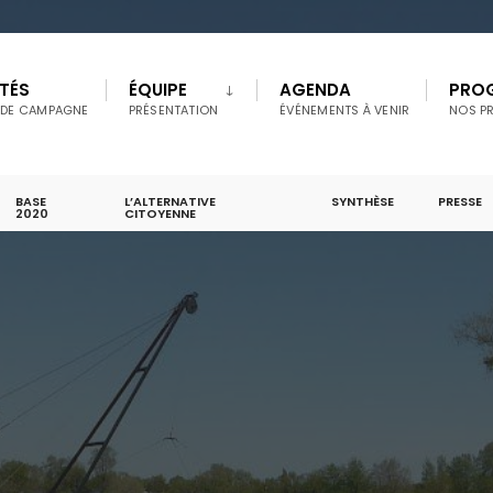
TÉS
ÉQUIPE
AGENDA
PRO
 DE CAMPAGNE
PRÉSENTATION
ÉVÉNEMENTS À VENIR
NOS P
BASE
L’ALTERNATIVE
SYNTHÈSE
PRESSE
2020
CITOYENNE
s