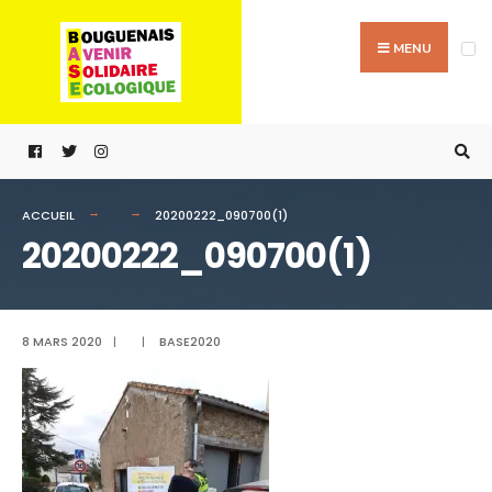
Passer
Search
au
for:
MENU
contenu
ACCUEIL
20200222_090700(1)
20200222_090700(1)
8 MARS 2020
|
|
BASE2020